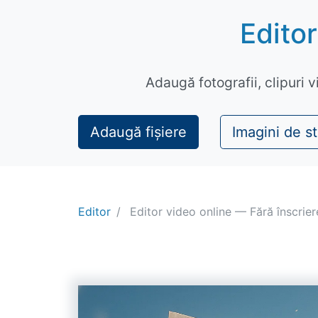
Editor
Adaugă fotografii, clipuri v
Adaugă fișiere
Imagini de s
Editor
Editor video online — Fără înscrier