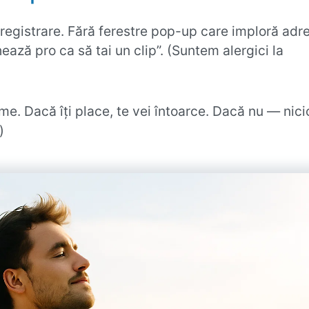
înregistrare. Fără ferestre pop-up care imploră adr
ează pro ca să tai un clip”. (Suntem alergici la
e. Dacă îți place, te vei întoarce. Dacă nu — nici
)