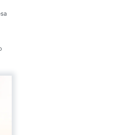
esa
o