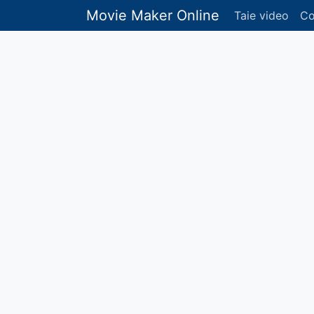
Movie Maker Online
Taie video
Co