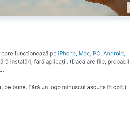
, care funcționează pe
iPhone, Mac, PC, Android,
ră instalări, fără aplicații. (Dacă are file, probabil
c.
a, pe bune. Fără un logo minuscul ascuns în colț.)