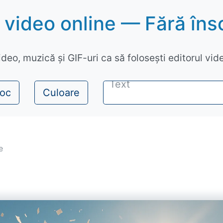
 video online — Fără îns
ideo, muzică și GIF-uri ca să folosești editorul vide
toc
Culoare
e