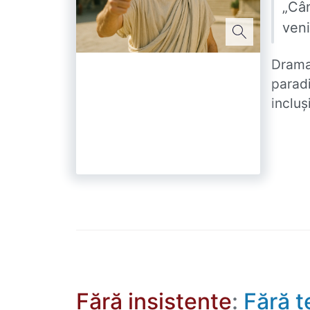
„Cân
veni
Drama
paradi
incluși
Fără insistențe
:
Fără te