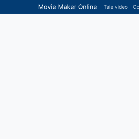
Movie Maker Online
Taie video
Co