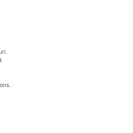
ri.
ă
ons.