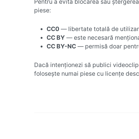
Pentru a evita blocarea sau ștergerea 
piese:
CC0
— libertate totală de utilizar
CC BY
— este necesară menționar
CC BY-NC
— permisă doar pentr
Dacă intenționezi să publici videocli
folosește numai piese cu licențe desc