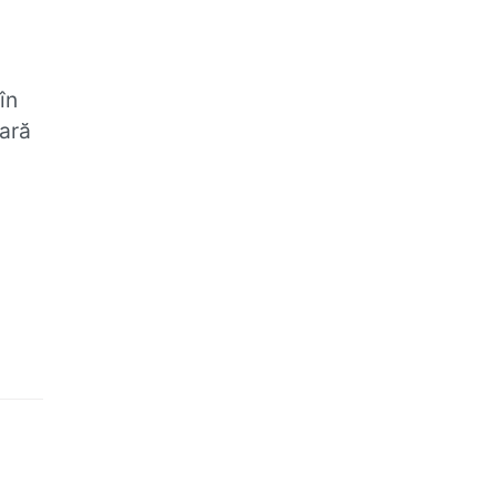
în
sară