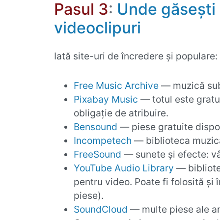
Pasul 3
:
Unde găsești 
videoclipuri
Iată site-uri de încredere și populare:
Free Music Archive
— muzică sub 
Pixabay Music
— totul este gratui
obligație de atribuire.
Bensound
— piese gratuite dispon
Incompetech
— biblioteca muzica
FreeSound
— sunete și efecte: vân
YouTube Audio Library
— bibliote
pentru video. Poate fi folosită și 
piese).
SoundCloud
— multe piese ale art